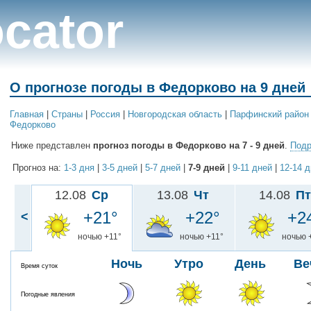
cator
О прогнозе погоды в Федорково на 9 дней
Главная
|
Cтраны
|
Россия
|
Новгородская область
|
Парфинский район
Федорково
Ниже представлен
прогноз погоды в Федорково на 7 - 9 дней
.
Подр
Прогноз на:
1-3 дня
|
3-5 дней
|
5-7 дней
|
7-9 дней
|
9-11 дней
|
12-14 
12.08
Ср
13.08
Чт
14.08
Пт
+21°
+22°
+2
<
ночью +11°
ночью +11°
ночью 
Ночь
Утро
День
Ве
Время суток
Погодные явления