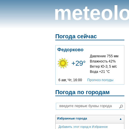
meteolo
Погода сейчас
Федорково
Давление 755 мм
+29°
Влажность 42%
Ветер Ю-З, 5 м/с
Вода +21 °C
6 авг, Чт, 16:00
Прогноз погоды
Погода по городам
Избранные города
▲
Добавить этот город в Избранное