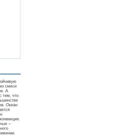
тойчивую
из смеси
е. А
с тем, что
льшинстве
ев. Океан
ается
он
конвекция.
очью –
ного
вижении.