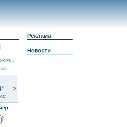
Реклама
|
Новости
обнее...
дней
4°
>
+13°
чер