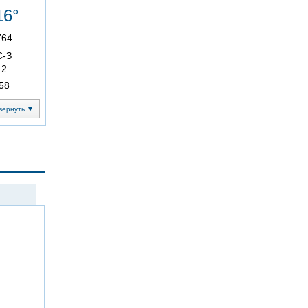
16°
764
С-З
2
58
вернуть ▼