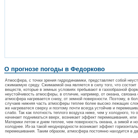
О прогнозе погоды в Федорково
Атмосфера, с точки зрения гидродинамики, представляет собой неус
сжимаемую среду. Сжимаемой она является в силу того, что состоит 
веществ, которые в земных условиях пребывают в газообразной форм
неустойчивость атмосферы, в отличие, например, от океана, связана 
атмосфера нагревается снизу, от земной поверхности. Поэтому, в бо
случаев нижняя часть атмосферы теплее более высоко лежащих сло
же нагреватеся сверху и поэтому почти всегда устойчив и перемешив
слабо. Так как плотность теплого воздуха ниже, чем у холодного, то 
начинает подниматься вверх, возникает эффект перемешивания, или 
Материки летом и днем теплее, чем поверхность океана, а зимой и н
холоднее. Из-за такой неоднородности возникает эффект горизонталь
перемешивания. Таким образом, атмосфера постоянно находится в д