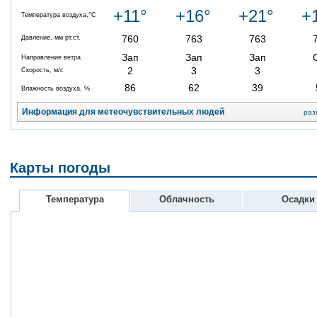
+11°
+16°
+21°
+
Температура воздуха,°C
760
763
763
Давление, мм рт.ст.
Зап
Зап
Зап
Направление ветра
2
3
3
Скорость, м/с
86
62
39
Влажность воздуха, %
Информация для метеочувствительных людей
раз
Карты погоды
Температура
Облачность
Осадки