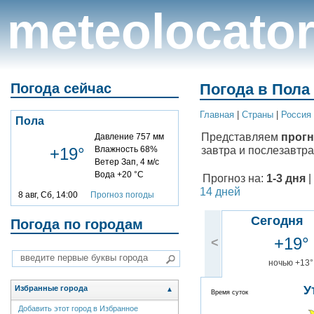
meteolocato
Погода сейчас
Погода в Пола 
Главная
|
Cтраны
|
Россия
Пола
Представляем
прогн
Давление 757 мм
завтра и послезавтра
+19°
Влажность 68%
Ветер Зап, 4 м/с
Вода +20 °C
Прогноз на:
1-3 дня
|
14 дней
8 авг, Сб, 14:00
Прогноз погоды
Сегодня
Погода по городам
+19°
<
ночью +13°
У
Избранные города
▲
Время суток
Добавить этот город в Избранное