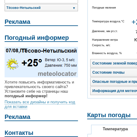
Тёсово-Нетыльский
Погодные явления
▼
+
Реклама
Температура воздуха,°C
Давление, мм рт.ст.
Погодный информер
Направление ветра
Скорость, м/с
Влажность воздуха, %
Состояние земной пове
Состояние почвы
Опасные погодные и пр
Хотите повысить информативность и
привлекательность своего сайта?
Информация для метео
Установите себе на страницы наш
погодный информер!
Показать все дизайны и получить код
для вставки
Карты погоды
Реклама
Температура
Контакты