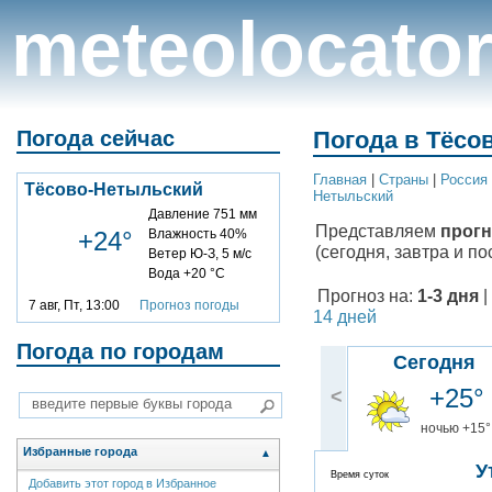
meteolocato
Погода сейчас
Погода в Тёсо
Главная
|
Cтраны
|
Россия
Тёсово-Нетыльский
Нетыльский
Давление 751 мм
Представляем
прогн
+24°
Влажность 40%
(сегодня, завтра и по
Ветер Ю-З, 5 м/с
Вода +20 °C
Прогноз на:
1-3 дня
|
7 авг, Пт, 13:00
Прогноз погоды
14 дней
Погода по городам
Сегодня
+25°
<
ночью +15°
Избранные города
▲
У
Время суток
Добавить этот город в Избранное