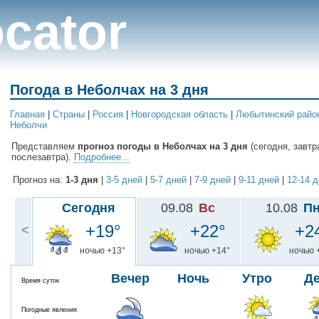
cator
Погода в Неболчах на 3 дня
Главная
|
Cтраны
|
Россия
|
Новгородская область
|
Любытинский райо
Неболчи
Представляем
прогноз погоды в Неболчах на 3 дня
(сегодня, завтр
послезавтра).
Подробнее...
Прогноз на:
1-3 дня
|
3-5 дней
|
5-7 дней
|
7-9 дней
|
9-11 дней
|
12-14 
Сегодня
09.08
Вс
10.08
П
+19°
+22°
+2
<
ночью +13°
ночью +14°
ночью 
Вечер
Ночь
Утро
Д
Время суток
Погодные явления