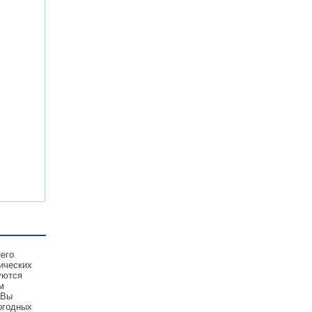
его
ических
уются
м
 Вы
огодных