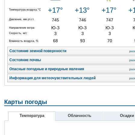
+17°
+13°
+17°
+
Температура воздуха,°C
745
746
747
Давление, мм рт.ст.
Ю-З
Ю-З
Ю-З
Направление ветра
3
3
3
Скорость, м/с
68
93
70
Влажность воздуха, %
Состояние земной поверхности
раз
Состояние почвы
раз
Опасные погодные и природные явления
раз
Информация для метеочувствительных людей
раз
Карты погоды
Температура
Облачность
Осадки