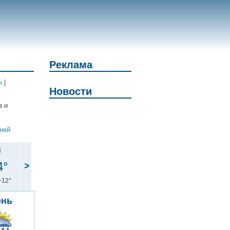
Реклама
н
|
Новости
а и
дней
н
4°
>
+12°
ень