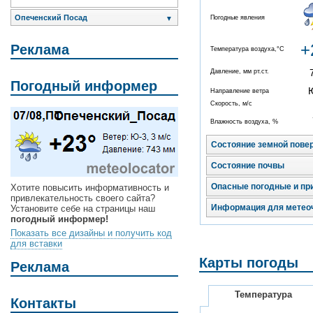
Опеченский Посад
Погодные явления
▼
+
Реклама
Температура воздуха,°C
Давление, мм рт.ст.
Погодный информер
Направление ветра
Скорость, м/с
Влажность воздуха, %
Состояние земной пове
Состояние почвы
Опасные погодные и пр
Хотите повысить информативность и
привлекательность своего сайта?
Информация для метео
Установите себе на страницы наш
погодный информер!
Показать все дизайны и получить код
для вставки
Карты погоды
Реклама
Температура
Контакты