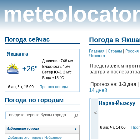
meteolocato
Погода сейчас
Погода в Якшан
Главная
|
Cтраны
|
Россия
Якшанга
Якшанга
Давление 748 мм
Представляем
прогн
+26°
Влажность 45%
завтра и послезавтра
Ветер Ю-З, 2 м/с
Вода +18 °C
Прогноз на:
1-3 дня
|
6 авг, Чт, 15:00
Прогноз погоды
14 дней
Погода по городам
Нарва-Йыэсуу
<
6 авг, Чт, 14:00
Прог
Избранные города
▲
Добавить этот город в Избранное