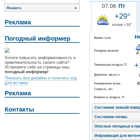
07.08
Пт
Якшанга
▼
+29°
Реклама
ночью +16°
Н
Погодный информер
Время суток
Погодные явления
Хотите повысить информативность и
привлекательность своего сайта?
+
Температура воздуха,°C
Установите себе на страницы наш
погодный информер!
Давление, мм рт.ст.
Показать все дизайны и получить код
для вставки
Направление ветра
Скорость, м/с
Реклама
Влажность воздуха, %
Состояние земной пове
Контакты
Состояние почвы
Опасные погодные и пр
Информация для метео