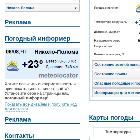
Николо-Полома
Погодные явления
▼
+
Реклама
Температура воздуха,°C
Давление, мм рт.ст.
Погодный информер
Направление ветра
Скорость, м/с
Влажность воздуха, %
Состояние земной пове
Состояние почвы
Опасные погодные и пр
Хотите повысить информативность и
привлекательность своего сайта?
Информация для метео
Установите себе на страницы наш
погодный информер!
Показать все дизайны и получить код
для вставки
Карты погоды
Реклама
Температура
Контакты