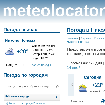
meteolocato
Погода сейчас
Погода в Нико
Главная
|
Cтраны
|
Россия
Николо-Полома
Николо-Полома
Давление 747 мм
Представляем
прогн
+20°
Влажность 76%
(сегодня, завтра и по
Ветер Южн, 2 м/с
Вода +18 °C
Прогноз на:
1-3 дня
|
6 авг, Чт, 19:00
Прогноз погоды
14 дней
Погода по городам
Сегодня
+23°
<
ночью +15°
Избранные города
▲
Д
Время суток
Добавить этот город в Избранное