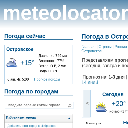
meteolocato
Погода сейчас
Погода в Остр
Главная
|
Cтраны
|
Россия
Островское
Островское
Давление 749 мм
Представляем
прогн
+15°
Влажность 77%
(сегодня, завтра и по
Ветер Ю-В, 2 м/с
Вода +18 °C
Прогноз на:
1-3 дня
|
6 авг, Чт, 5:00
Прогноз погоды
14 дней
Погода по городам
Сегодня
+20°
<
ночью +17°
Избранные города
▲
Н
Время суток
Добавить этот город в Избранное