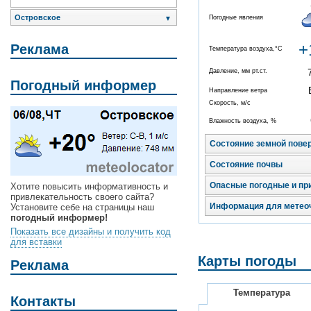
Островское
Погодные явления
▼
+
Реклама
Температура воздуха,°C
Давление, мм рт.ст.
Погодный информер
Направление ветра
Скорость, м/с
Влажность воздуха, %
Состояние земной пове
Состояние почвы
Опасные погодные и пр
Хотите повысить информативность и
привлекательность своего сайта?
Информация для метео
Установите себе на страницы наш
погодный информер!
Показать все дизайны и получить код
для вставки
Карты погоды
Реклама
Температура
Контакты