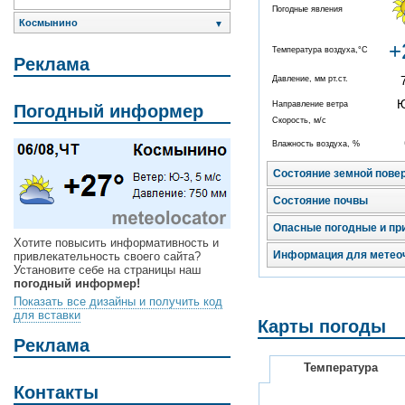
Погодные явления
Космынино
▼
+
Температура воздуха,°C
Реклама
Давление, мм рт.ст.
Направление ветра
Погодный информер
Скорость, м/с
Влажность воздуха, %
Состояние земной пове
Состояние почвы
Опасные погодные и пр
Хотите повысить информативность и
Информация для метео
привлекательность своего сайта?
Установите себе на страницы наш
погодный информер!
Показать все дизайны и получить код
для вставки
Карты погоды
Реклама
Температура
Контакты