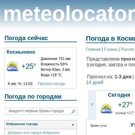
meteolocato
Погода сейчас
Погода в Косм
Главная
|
Cтраны
|
Россия
Космынино
Представляем
прогн
Давление 751 мм
(сегодня, завтра и по
+25°
Влажность 56%
Ветер Южн, 3 м/с
Вода +19 °C
Прогноз на:
1-3 дня
|
14 дней
6 авг, Чт, 13:00
Прогноз погоды
Сегодня
Погода по городам
+27°
<
ночью +17°
У
Избранные города
▲
Время суток
Добавить этот город в Избранное