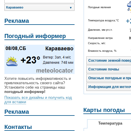
Караваево
Погодные явления
▼
+
Реклама
Температура воздуха,°C
Давление, мм рт.ст.
Погодный информер
Направление ветра
Скорость, м/с
Влажность воздуха, %
Состояние земной пове
Состояние почвы
Опасные погодные и пр
Хотите повысить информативность и
привлекательность своего сайта?
Информация для метео
Установите себе на страницы наш
погодный информер!
Показать все дизайны и получить код
для вставки
Карты погоды
Реклама
Температура
Контакты