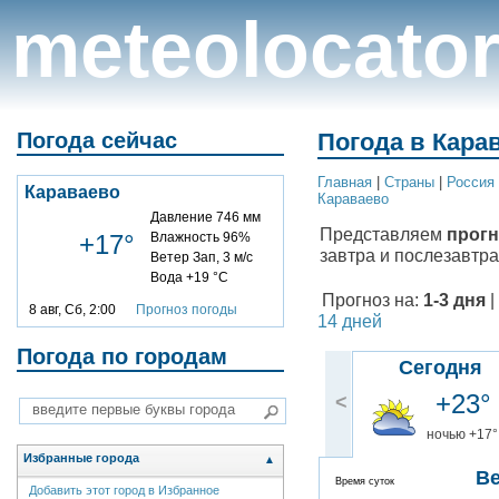
meteolocato
Погода сейчас
Погода в Карав
Главная
|
Cтраны
|
Россия
Караваево
Караваево
Давление 746 мм
Представляем
прогн
+17°
Влажность 96%
завтра и послезавтра
Ветер Зап, 3 м/с
Вода +19 °C
Прогноз на:
1-3 дня
|
8 авг, Сб, 2:00
Прогноз погоды
14 дней
Погода по городам
Сегодня
+23°
<
ночью +17°
Избранные города
▲
В
Время суток
Добавить этот город в Избранное