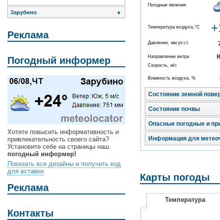
Погодные явления
Зарубино
▼
+
Температура воздуха,°C
Реклама
Давление, мм рт.ст.
Направление ветра
Погодный информер
Скорость, м/с
Влажность воздуха, %
Состояние земной пове
Состояние почвы
Опасные погодные и пр
Хотите повысить информативность и
Информация для метео
привлекательность своего сайта?
Установите себе на страницы наш
погодный информер!
Показать все дизайны и получить код
для вставки
Карты погоды
Реклама
Температура
Контакты