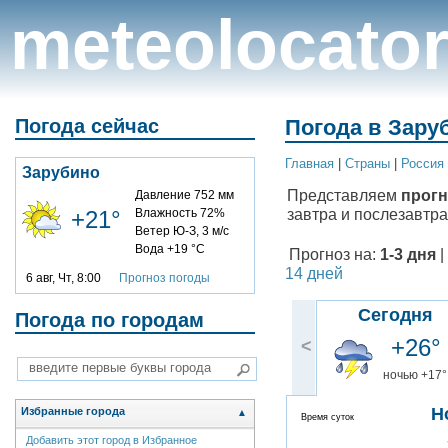
meteolocato
Погода сейчас
Погода в Зару
Главная
|
Cтраны
|
Россия
Зарубино
Представляем
прогн
Давление 752 мм
завтра и послезавтра
+21°
Влажность 72%
Ветер Ю-З, 3 м/с
Вода +19 °C
Прогноз на:
1-3 дня
|
14 дней
6 авг, Чт, 8:00
Прогноз погоды
Сегодня
Погода по городам
+26°
<
ночью +17°
Н
Избранные города
▲
Время суток
Добавить этот город в Избранное