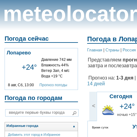
meteolocato
Погода сейчас
Погода в Лопа
Главная
|
Cтраны
|
Россия
Лопарево
Представляем
прогн
Давление 742 мм
завтра и послезавтра
+24°
Влажность 44%
Ветер Зап, 4 м/с
Вода +19 °C
Прогноз на:
1-3 дня
|
14 дней
8 авг, Сб, 13:00
Прогноз погоды
Сегодня
Погода по городам
+24°
<
ночью +15°
У
Избранные города
▲
Время суток
Добавить этот город в Избранное