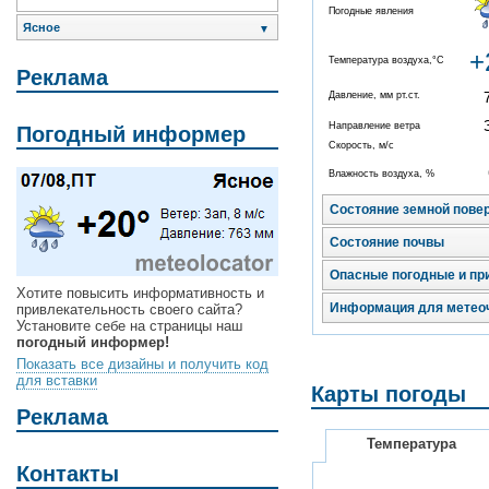
Погодные явления
Ясное
▼
+
Температура воздуха,°C
Реклама
Давление, мм рт.ст.
Направление ветра
Погодный информер
Скорость, м/с
Влажность воздуха, %
Состояние земной пове
Состояние почвы
Опасные погодные и пр
Хотите повысить информативность и
Информация для метео
привлекательность своего сайта?
Установите себе на страницы наш
погодный информер!
Показать все дизайны и получить код
для вставки
Карты погоды
Реклама
Температура
Контакты