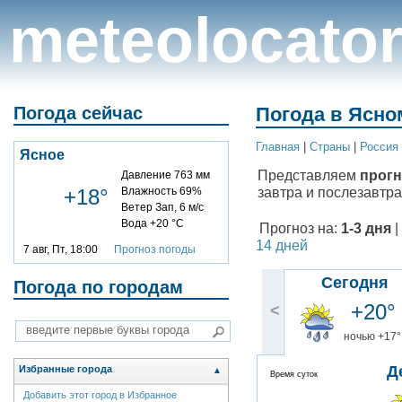
meteolocato
Погода сейчас
Погода в Ясно
Главная
|
Cтраны
|
Россия
Ясное
Представляем
прогн
Давление 763 мм
завтра и послезавтра
+18°
Влажность 69%
Ветер Зап, 6 м/с
Вода +20 °C
Прогноз на:
1-3 дня
|
14 дней
7 авг, Пт, 18:00
Прогноз погоды
Сегодня
Погода по городам
+20°
<
ночью +17°
Д
Избранные города
▲
Время суток
Добавить этот город в Избранное