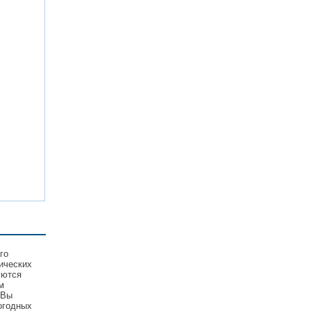
го
ических
уются
м
 Вы
огодных