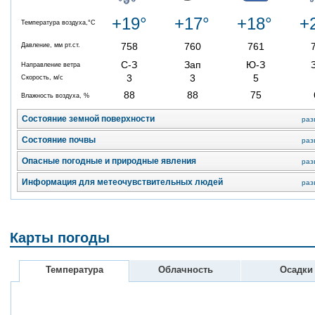
+19°
+17°
+18°
+
Температура воздуха,°C
758
760
761
Давление, мм рт.ст.
С-З
Зап
Ю-З
Направление ветра
3
3
5
Скорость, м/с
88
88
75
Влажность воздуха, %
Состояние земной поверхности
раз
Состояние почвы
раз
Опасные погодные и природные явления
раз
Информация для метеочувствительных людей
раз
Карты погоды
Температура
Облачность
Осадки