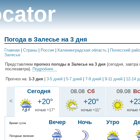
cator
Погода в Залесье на 3 дня
Главная
|
Cтраны
|
Россия
|
Калининградская область
|
Полесский рай
Залесье
Представляем
прогноз погоды в Залесье на 3 дня
(сегодня, завтра 
послезавтра).
Подробнее...
Прогноз на:
1-3 дня
|
3-5 дней
|
5-7 дней
|
7-9 дней
|
9-11 дней
|
12-14 
Сегодня
08.08
Сб
09.08
В
+20°
+20°
+2
<
ночью +17°
ночью +11°
ночью 
Вечер
Ночь
Утро
Д
Время суток
Погодные явления