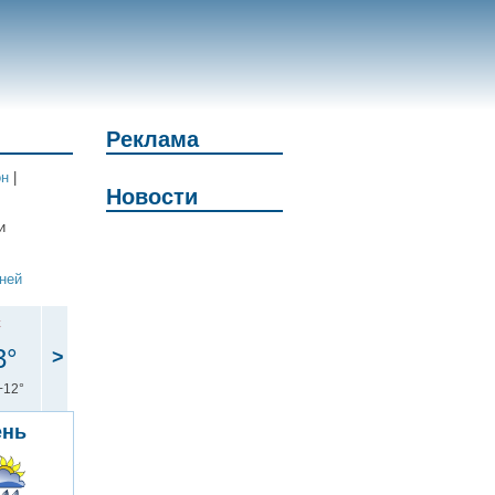
Реклама
он
|
Новости
и
дней
с
3°
>
+12°
ень