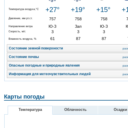
+27°
+19°
+15°
+
Температура воздуха,°C
757
758
758
Давление, мм рт.ст.
Ю-З
Зап
Ю-З
Направление ветра
3
3
3
Скорость, м/с
61
87
87
Влажность воздуха, %
Состояние земной поверхности
раз
Состояние почвы
раз
Опасные погодные и природные явления
раз
Информация для метеочувствительных людей
раз
Карты погоды
Температура
Облачность
Осадки