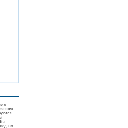
него
ических
зуются
м
 Вы
огодных