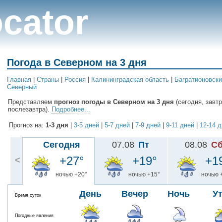
cator
Погода в Северном на 3 дня
Главная
|
Cтраны
|
Россия
|
Калининградская область
|
Багратионовски
Северный
Представляем
прогноз погоды в Северном на 3 дня
(сегодня, завтр
послезавтра).
Подробнее...
Прогноз на:
1-3 дня
|
3-5 дней
|
5-7 дней
|
7-9 дней
|
9-11 дней
|
12-14 
Сегодня
07.08
Пт
08.08
С
+27°
+19°
+1
<
ночью +20°
ночью +15°
ночью 
День
Вечер
Ночь
У
Время суток
Погодные явления