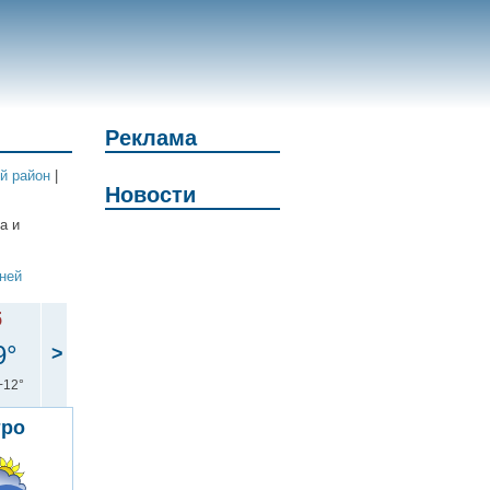
Реклама
й район
|
Новости
а и
дней
б
9°
>
+12°
тро