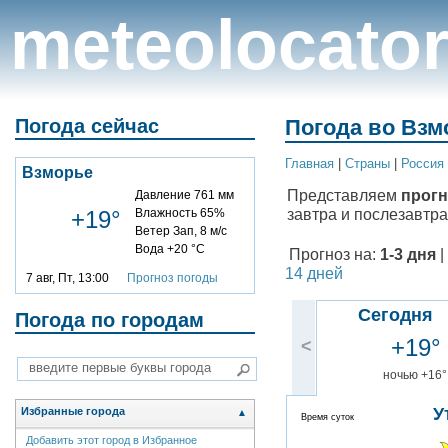
meteolocato
Погода сейчас
Погода во Взм
Главная
|
Cтраны
|
Россия
Взморье
Представляем
прогн
Давление 761 мм
завтра и послезавтра
+19°
Влажность 65%
Ветер Зап, 8 м/с
Вода +20 °C
Прогноз на:
1-3 дня
|
14 дней
7 авг, Пт, 13:00
Прогноз погоды
Сегодня
Погода по городам
+19°
<
ночью +16°
У
Избранные города
▲
Время суток
Добавить этот город в Избранное