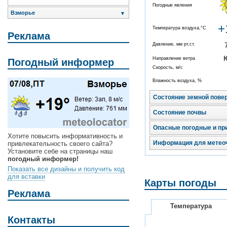
Погодные явления
Взморье
▼
+
Температура воздуха,°C
Реклама
Давление, мм рт.ст.
Направление ветра
Погодный информер
Скорость, м/с
Влажность воздуха, %
Состояние земной пове
Состояние почвы
Опасные погодные и пр
Хотите повысить информативность и
Информация для метео
привлекательность своего сайта?
Установите себе на страницы наш
погодный информер!
Показать все дизайны и получить код
для вставки
Карты погоды
Реклама
Температура
Контакты