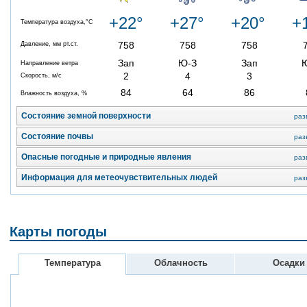
+22°
+27°
+20°
+
Температура воздуха,°C
758
758
758
Давление, мм рт.ст.
Зап
Ю-З
Зап
Направление ветра
2
4
3
Скорость, м/с
84
64
86
Влажность воздуха, %
Состояние земной поверхности
раз
Состояние почвы
раз
Опасные погодные и природные явления
раз
Информация для метеочувствительных людей
раз
Карты погоды
Температура
Облачность
Осадки