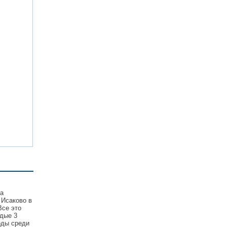
та
 Исаково в
Все это
дые 3
оды среди