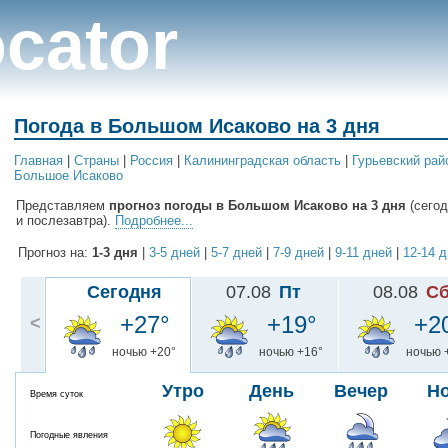
cator
Погода в Большом Исаково на 3 дня
Главная
|
Cтраны
|
Россия
|
Калининградская область
|
Гурьевский рай
Большое Исаково
Представляем
прогноз погоды в Большом Исаково на 3 дня
(сегод
и послезавтра).
Подробнее...
Прогноз на:
1-3 дня
|
3-5 дней
|
5-7 дней
|
7-9 дней
|
9-11 дней
|
12-14 
Сегодня
07.08
Пт
08.08
С
+27°
+19°
+2
<
ночью +20°
ночью +16°
ночью 
Утро
День
Вечер
Н
Время суток
Погодные явления