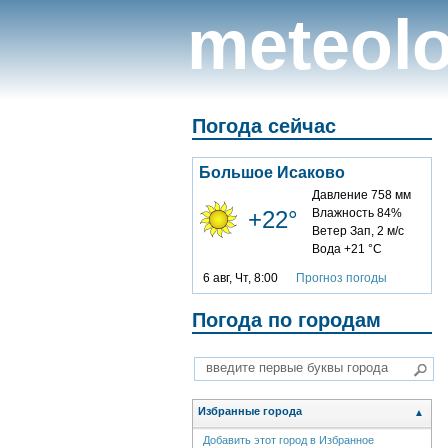
meteolo
Погода сейчас
Большое Исаково
Давление 758 мм
+22°
Влажность 84%
Ветер Зап, 2 м/с
Вода +21 °C
6 авг, Чт, 8:00
Прогноз погоды
Погода по городам
Избранные города
▲
Добавить этот город в Избранное