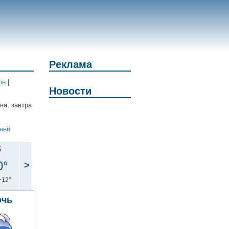
Реклама
он
|
Новости
ня, завтра
дней
б
0°
>
+12°
очь