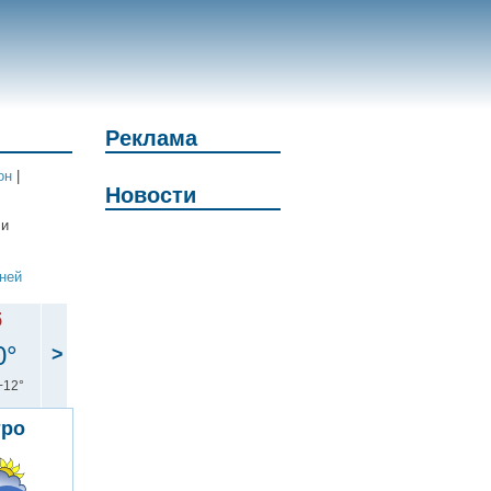
Реклама
он
|
Новости
 и
дней
б
0°
>
+12°
тро