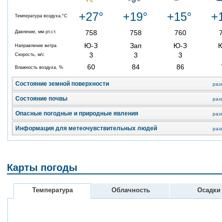
+27°
+19°
+15°
+
Температура воздуха,°C
758
758
760
Давление, мм рт.ст.
Ю-З
Зап
Ю-З
Направление ветра
3
3
3
Скорость, м/с
60
84
86
Влажность воздуха, %
Состояние земной поверхности
раз
Состояние почвы
раз
Опасные погодные и природные явления
раз
Информация для метеочувствительных людей
раз
Карты погоды
Температура
Облачность
Осадки