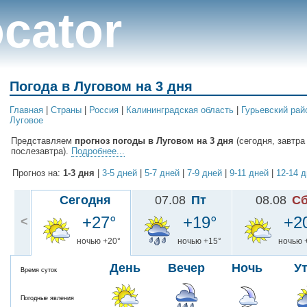
cator
Погода в Луговом на 3 дня
Главная
|
Cтраны
|
Россия
|
Калининградская область
|
Гурьевский рай
Луговое
Представляем
прогноз погоды в Луговом на 3 дня
(сегодня, завтра
послезавтра).
Подробнее...
Прогноз на:
1-3 дня
|
3-5 дней
|
5-7 дней
|
7-9 дней
|
9-11 дней
|
12-14 
Сегодня
07.08
Пт
08.08
С
+27°
+19°
+2
<
ночью +20°
ночью +15°
ночью 
День
Вечер
Ночь
У
Время суток
Погодные явления