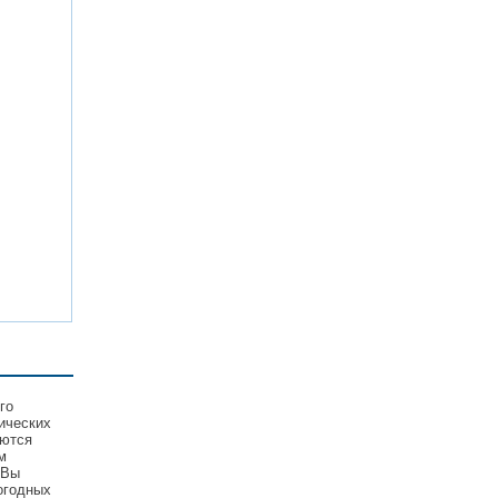
го
ических
уются
м
 Вы
огодных