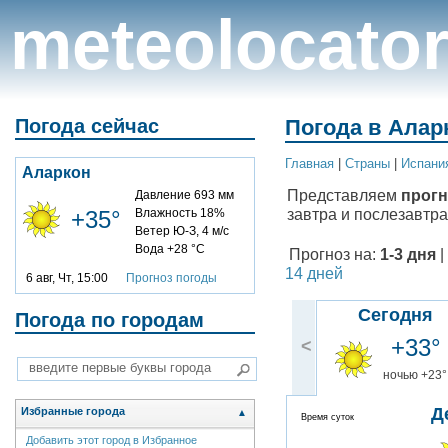
meteolocato
Погода сейчас
Погода в Аларк
Главная
|
Cтраны
|
Испани
Аларкон
Представляем
прогн
Давление 693 мм
завтра и послезавтра
+35°
Влажность 18%
Ветер Ю-З, 4 м/с
Вода +28 °C
Прогноз на:
1-3 дня
|
14 дней
6 авг, Чт, 15:00
Прогноз погоды
Сегодня
Погода по городам
+33°
<
ночью +23°
Д
Избранные города
▲
Время суток
Добавить этот город в Избранное