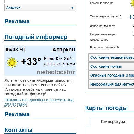
Погодные явления
Аларкон
▼
+
Температура воздуха,°C
Реклама
Давление, мм рт.ст.
Направление ветра
Погодный информер
Скорость, м/с
Влажность воздуха, %
Состояние земной пове
Состояние почвы
Опасные погодные и пр
Хотите повысить информативность и
Информация для метео
привлекательность своего сайта?
Установите себе на страницы наш
погодный информер!
Показать все дизайны и получить код
для вставки
Карты погоды
Реклама
Температура
Контакты