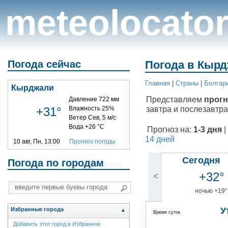
meteolocato
Погода сейчас
Погода в Кырд
Главная
|
Cтраны
|
Болгар
Кырджали
Представляем
прогн
Давление 722 мм
завтра и послезавтра
+31°
Влажность 25%
Ветер Сев, 5 м/с
Вода +26 °C
Прогноз на:
1-3 дня
|
14 дней
10 авг, Пн, 13:00
Прогноз погоды
Сегодня
Погода по городам
+32°
<
ночью +19°
У
Избранные города
▲
Время суток
Добавить этот город в Избранное