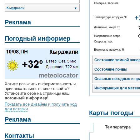
Погодные явления
Кырджали
▼
+
Температура воздуха,°C
Реклама
Давление, мм рт.ст.
Направление ветра
Погодный информер
Скорость, м/с
Влажность воздуха, %
Состояние земной пове
Состояние почвы
Опасные погодные и пр
Хотите повысить информативность и
Информация для метео
привлекательность своего сайта?
Установите себе на страницы наш
погодный информер!
Показать все дизайны и получить код
для вставки
Карты погоды
Реклама
Температура
Контакты