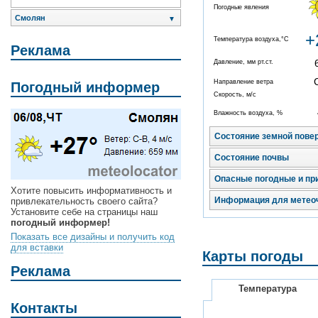
Погодные явления
Смолян
▼
+
Температура воздуха,°C
Реклама
Давление, мм рт.ст.
Направление ветра
Погодный информер
Скорость, м/с
Влажность воздуха, %
Состояние земной пове
Состояние почвы
Опасные погодные и пр
Хотите повысить информативность и
Информация для метео
привлекательность своего сайта?
Установите себе на страницы наш
погодный информер!
Показать все дизайны и получить код
для вставки
Карты погоды
Реклама
Температура
Контакты