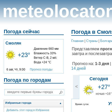
meteolocato
Погода сейчас
Погода в Смол
Главная
|
Cтраны
|
Болгар
Смолян
Представляем
прогн
Давление 660 мм
завтра и послезавтра
+23°
Влажность 33%
Ветер С-В, 2 м/с
Вода +24 °C
Прогноз на:
1-3 дня
|
14 дней
6 авг, Чт, 9:00
Прогноз погоды
Сегодня
Погода по городам
+27°
<
ночью +16°
У
Избранные города
▲
Время суток
Добавить этот город в Избранное