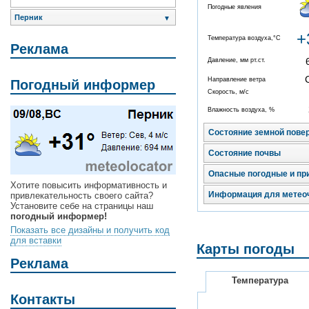
Погодные явления
Перник
▼
+
Температура воздуха,°C
Реклама
Давление, мм рт.ст.
Направление ветра
Погодный информер
Скорость, м/с
Влажность воздуха, %
Состояние земной пове
Состояние почвы
Опасные погодные и пр
Хотите повысить информативность и
Информация для метео
привлекательность своего сайта?
Установите себе на страницы наш
погодный информер!
Показать все дизайны и получить код
для вставки
Карты погоды
Реклама
Температура
Контакты