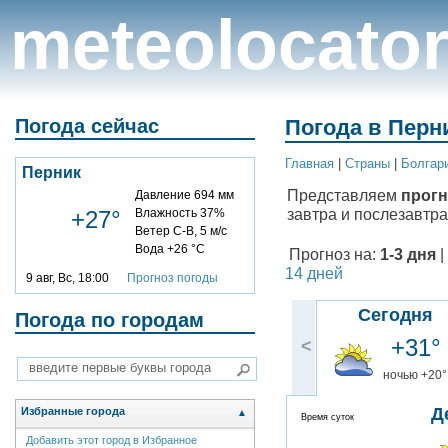
meteolocato
Погода сейчас
Погода в Перни
Главная
|
Cтраны
|
Болгар
Перник
Представляем
прогн
Давление 694 мм
завтра и послезавтра
+27°
Влажность 37%
Ветер С-В, 5 м/с
Вода +26 °C
Прогноз на:
1-3 дня
|
14 дней
9 авг, Вс, 18:00
Прогноз погоды
Сегодня
Погода по городам
+31°
<
ночью +20°
Д
Избранные города
▲
Время суток
Добавить этот город в Избранное