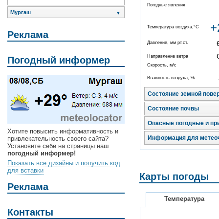
Погодные явления
Мургаш
▼
+
Температура воздуха,°C
Реклама
Давление, мм рт.ст.
Направление ветра
Погодный информер
Скорость, м/с
Влажность воздуха, %
Состояние земной пове
Состояние почвы
Опасные погодные и пр
Хотите повысить информативность и
Информация для метео
привлекательность своего сайта?
Установите себе на страницы наш
погодный информер!
Показать все дизайны и получить код
для вставки
Карты погоды
Реклама
Температура
Контакты