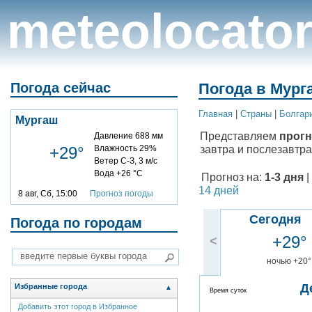
meteolocato
Погода сейчас
Погода в Мург
Главная
|
Cтраны
|
Болгар
Мургаш
Представляем
прогн
Давление 688 мм
завтра и послезавтра
+29°
Влажность 29%
Ветер С-З, 3 м/с
Вода +26 °C
Прогноз на:
1-3 дня
|
14 дней
8 авг, Сб, 15:00
Прогноз погоды
Сегодня
Погода по городам
+29°
<
ночью +20°
Д
Избранные города
▲
Время суток
Добавить этот город в Избранное