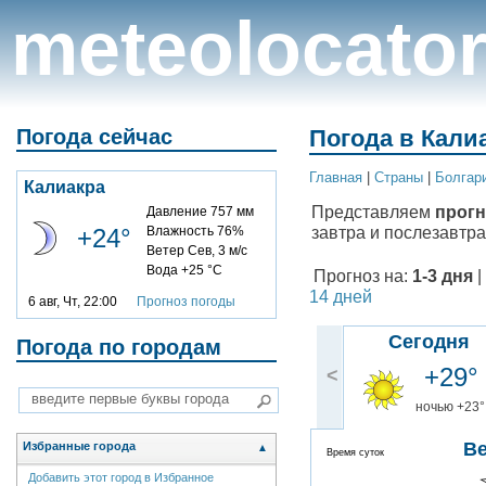
meteolocato
Погода сейчас
Погода в Калиа
Главная
|
Cтраны
|
Болгар
Калиакра
Представляем
прогн
Давление 757 мм
завтра и послезавтра
+24°
Влажность 76%
Ветер Сев, 3 м/с
Вода +25 °C
Прогноз на:
1-3 дня
|
14 дней
6 авг, Чт, 22:00
Прогноз погоды
Сегодня
Погода по городам
+29°
<
ночью +23°
В
Избранные города
▲
Время суток
Добавить этот город в Избранное