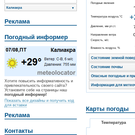
Погодные явления
Калиакра
▼
+
Температура воздуха,°C
Реклама
Давление, мм рт.ст.
Направление ветра
Погодный информер
Скорость, м/с
Влажность воздуха, %
Состояние земной пове
Состояние почвы
Опасные погодные и пр
Хотите повысить информативность и
Информация для метео
привлекательность своего сайта?
Установите себе на страницы наш
погодный информер!
Показать все дизайны и получить код
для вставки
Карты погоды
Реклама
Температура
Контакты