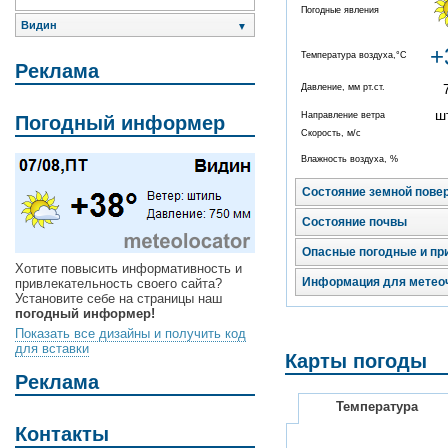
Погодные явления
Видин
▼
+
Температура воздуха,°C
Реклама
Давление, мм рт.ст.
ш
Направление ветра
Погодный информер
Скорость, м/с
Влажность воздуха, %
Состояние земной пове
Состояние почвы
Опасные погодные и пр
Хотите повысить информативность и
Информация для метео
привлекательность своего сайта?
Установите себе на страницы наш
погодный информер!
Показать все дизайны и получить код
для вставки
Карты погоды
Реклама
Температура
Контакты