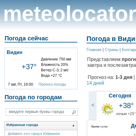
meteolocato
Погода сейчас
Погода в Види
Главная
|
Cтраны
|
Болгар
Видин
Представляем
прогн
Давление 750 мм
завтра и послезавтра
+37°
Влажность 20%
Ветер С-З, 2 м/с
Вода +27 °C
Прогноз на:
1-3 дня
|
14 дней
7 авг, Пт, 16:00
Прогноз погоды
Сегодня
Погода по городам
+38°
<
ночью +25°
Д
Избранные города
▲
Время суток
Добавить этот город в Избранное