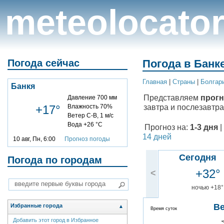
meteolocato
Погода сейчас
Погода в Банке
Главная
|
Cтраны
|
Болгар
Банкя
Представляем
прогн
Давление 700 мм
завтра и послезавтра
+17°
Влажность 70%
Ветер С-В, 1 м/с
Вода +26 °C
Прогноз на:
1-3 дня
|
14 дней
10 авг, Пн, 6:00
Прогноз погоды
Сегодня
Погода по городам
+32°
<
ночью +18°
В
Избранные города
▲
Время суток
Добавить этот город в Избранное