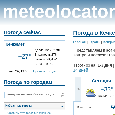
meteolocato
Погода сейчас
Погода в Кечке
Главная
|
Cтраны
|
Венгри
Кечкемет
Представляем
прогн
Давление 752 мм
завтра и послезавтра
+27°
Влажность 27%
Ветер С-В, 4 м/с
Вода +25 °C
Прогноз на:
1-3 дня
|
14 дней
8 авг, Сб, 19:00
Прогноз погоды
Сегодня
Погода по городам
+33°
<
ночью +20°
Д
Избранные города
▲
Время суток
Добавить этот город в Избранное