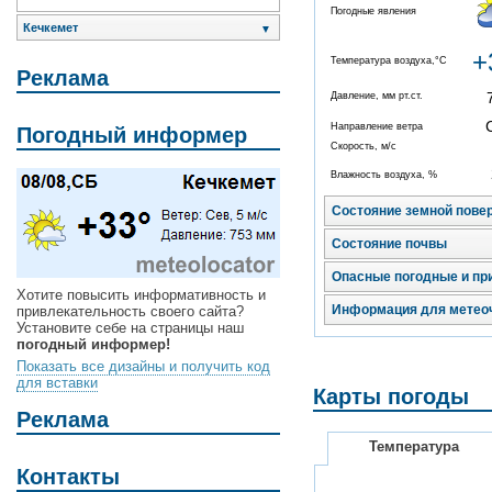
Погодные явления
Кечкемет
▼
+
Температура воздуха,°C
Реклама
Давление, мм рт.ст.
Направление ветра
Погодный информер
Скорость, м/с
Влажность воздуха, %
Состояние земной пове
Состояние почвы
Опасные погодные и пр
Хотите повысить информативность и
Информация для метео
привлекательность своего сайта?
Установите себе на страницы наш
погодный информер!
Показать все дизайны и получить код
для вставки
Карты погоды
Реклама
Температура
Контакты