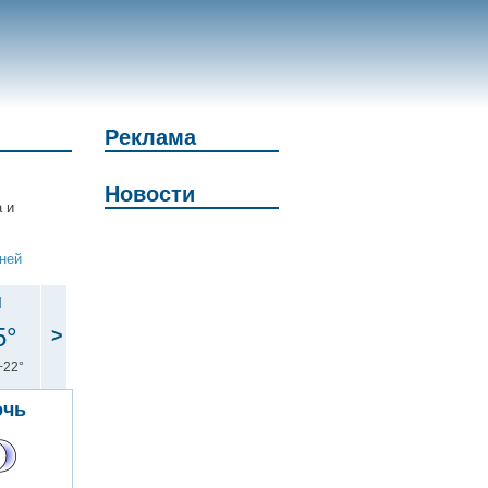
Реклама
Новости
а и
дней
н
5°
>
+22°
очь