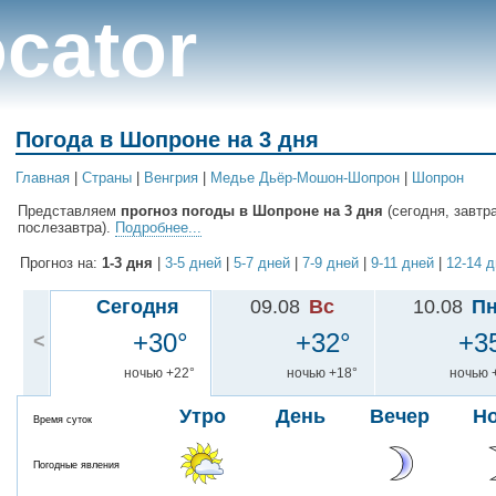
cator
Погода в Шопроне на 3 дня
Главная
|
Cтраны
|
Венгрия
|
Медье Дьёр-Мошон-Шопрон
|
Шопрон
Представляем
прогноз погоды в Шопроне на 3 дня
(сегодня, завтр
послезавтра).
Подробнее...
Прогноз на:
1-3 дня
|
3-5 дней
|
5-7 дней
|
7-9 дней
|
9-11 дней
|
12-14 
Сегодня
09.08
Вс
10.08
П
+30°
+32°
+3
<
ночью +22°
ночью +18°
ночью 
Утро
День
Вечер
Н
Время суток
Погодные явления