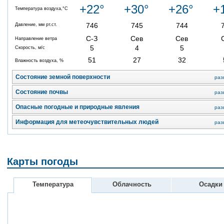
+22°
+30°
+26°
+
Температура воздуха,°C
746
745
744
Давление, мм рт.ст.
С-З
Сев
Сев
Направление ветра
5
4
5
Скорость, м/с
51
27
32
Влажность воздуха, %
Состояние земной поверхности
раз
Состояние почвы
раз
Опасные погодные и природные явления
раз
Информация для метеочувствительных людей
раз
Карты погоды
Температура
Облачность
Осадки