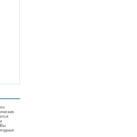
его
ических
ются
м
 Вы
огодных