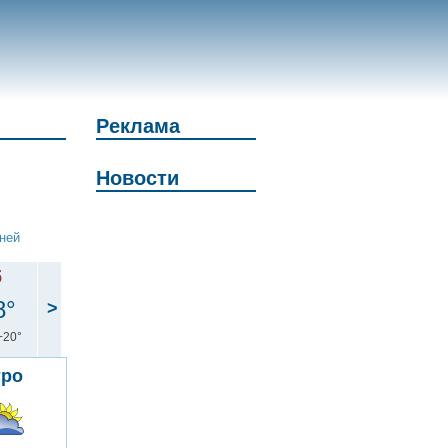
Реклама
Новости
дней
б
8°
>
+20°
тро