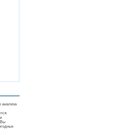
о анализа
ются
м
 Вы
огодных