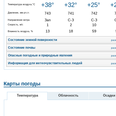
+38°
+32°
+25°
+
Температура воздуха,°C
743
741
742
Давление, мм рт.ст.
Зап
С-З
С-З
Направление ветра
1
2
10
Скорость, м/с
13
18
59
Влажность воздуха, %
Состояние земной поверхности
раз
Состояние почвы
раз
Опасные погодные и природные явления
раз
Информация для метеочувствительных людей
раз
Карты погоды
Температура
Облачность
Осадки