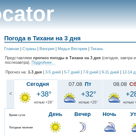
cator
Погода в Тихани на 3 дня
Главная
|
Cтраны
|
Венгрия
|
Медье Веспрем
|
Тихань
Представляем
прогноз погоды в Тихани на 3 дня
(сегодня, завтра и
послезавтра).
Подробнее...
Прогноз на:
1-3 дня
|
3-5 дней
|
5-7 дней
|
7-9 дней
|
9-11 дней
|
12-14 
Сегодня
07.08
Пт
08.08
С
+38°
+32°
+2
<
ночью +26°
ночью +25°
ночью 
День
Вечер
Ночь
У
Время суток
Погодные явления