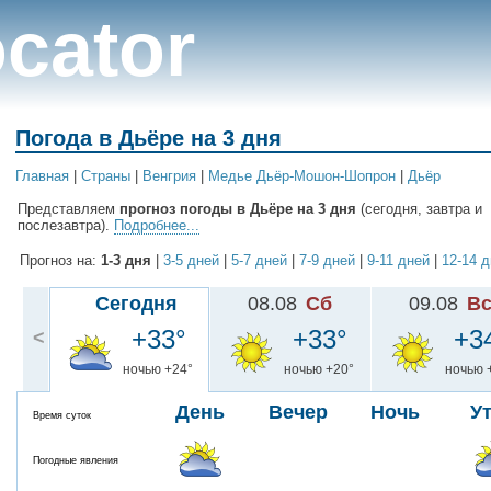
cator
Погода в Дьёре на 3 дня
Главная
|
Cтраны
|
Венгрия
|
Медье Дьёр-Мошон-Шопрон
|
Дьёр
Представляем
прогноз погоды в Дьёре на 3 дня
(сегодня, завтра и
послезавтра).
Подробнее...
Прогноз на:
1-3 дня
|
3-5 дней
|
5-7 дней
|
7-9 дней
|
9-11 дней
|
12-14 
Сегодня
08.08
Сб
09.08
В
+33°
+33°
+3
<
ночью +24°
ночью +20°
ночью 
День
Вечер
Ночь
У
Время суток
Погодные явления