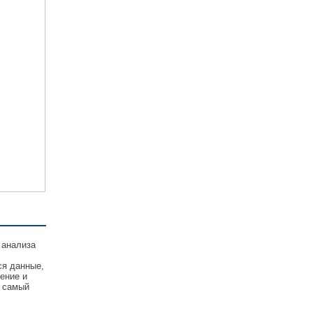
 анализа
ся данные,
ение и
е самый