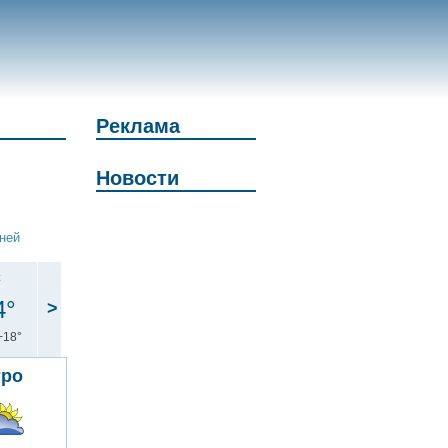
Реклама
Новости
дней
с
4°
>
+18°
тро