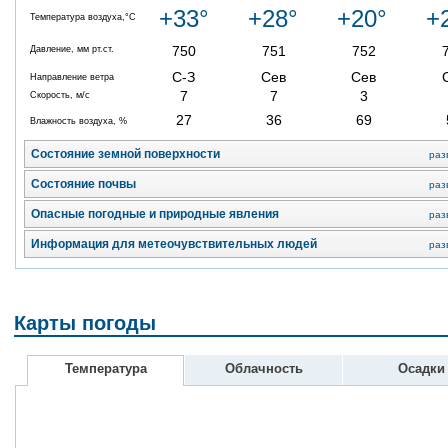
+33°
+28°
+20°
+
Температура воздуха,°C
750
751
752
Давление, мм рт.ст.
С-З
Сев
Сев
Направление ветра
7
7
3
Скорость, м/с
27
36
69
Влажность воздуха, %
Состояние земной поверхности
раз
Состояние почвы
раз
Опасные погодные и природные явления
раз
Информация для метеочувствительных людей
раз
Карты погоды
Температура
Облачность
Осадки