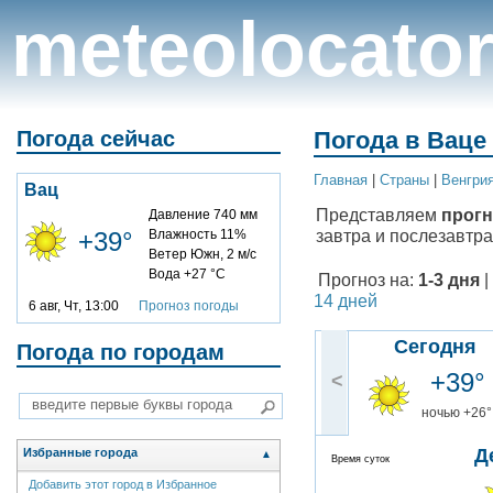
meteolocato
Погода сейчас
Погода в Ваце 
Главная
|
Cтраны
|
Венгри
Вац
Представляем
прогн
Давление 740 мм
завтра и послезавтра
+39°
Влажность 11%
Ветер Южн, 2 м/с
Вода +27 °C
Прогноз на:
1-3 дня
|
14 дней
6 авг, Чт, 13:00
Прогноз погоды
Сегодня
Погода по городам
+39°
<
ночью +26°
Д
Избранные города
▲
Время суток
Добавить этот город в Избранное