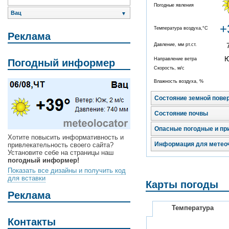
Погодные явления
Вац
▼
+
Температура воздуха,°C
Реклама
Давление, мм рт.ст.
Направление ветра
Погодный информер
Скорость, м/с
Влажность воздуха, %
Состояние земной пове
Состояние почвы
Опасные погодные и пр
Хотите повысить информативность и
Информация для метео
привлекательность своего сайта?
Установите себе на страницы наш
погодный информер!
Показать все дизайны и получить код
для вставки
Карты погоды
Реклама
Температура
Контакты