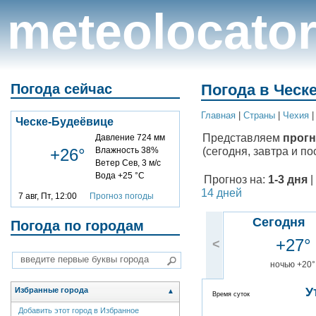
meteolocato
Погода сейчас
Погода в Ческ
Главная
|
Cтраны
|
Чехия
Ческе-Будеёвице
Представляем
прогн
Давление 724 мм
(сегодня, завтра и по
+26°
Влажность 38%
Ветер Сев, 3 м/с
Вода +25 °C
Прогноз на:
1-3 дня
|
14 дней
7 авг, Пт, 12:00
Прогноз погоды
Сегодня
Погода по городам
+27°
<
ночью +20°
У
Избранные города
▲
Время суток
Добавить этот город в Избранное