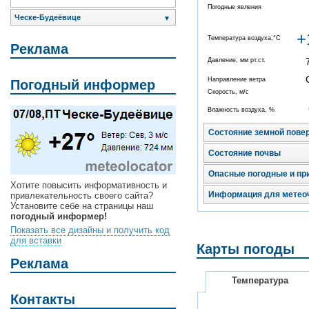
Погодные явления
Ческе-Будеёвице
▼
+
Температура воздуха,°C
Реклама
Давление, мм рт.ст.
Направление ветра
Погодный информер
Скорость, м/с
Влажность воздуха, %
Состояние земной пове
Состояние почвы
Опасные погодные и пр
Хотите повысить информативность и
Информация для метео
привлекательность своего сайта?
Установите себе на страницы наш
погодный информер!
Показать все дизайны и получить код
для вставки
Карты погоды
Реклама
Температура
Контакты