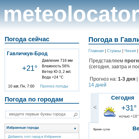
meteolocato
Погода сейчас
Погода в Гавл
Главная
|
Cтраны
|
Чехия
Гавличкув-Брод
Представляем
прогн
Давление 716 мм
(сегодня, завтра и по
+21°
Влажность 56%
Ветер Ю-З, 2 м/с
Вода +24 °C
Прогноз на:
1-3 дня
|
14 дней
10 авг, Пн, 7:00
Прогноз погоды
Сегодня
Погода по городам
+31°
<
ночью +18°
В
Избранные города
▲
Время суток
Добавить этот город в Избранное