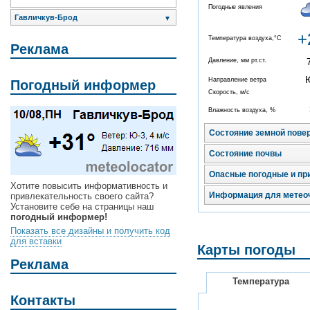
Погодные явления
Гавличкув-Брод
▼
+
Температура воздуха,°C
Реклама
Давление, мм рт.ст.
Направление ветра
Погодный информер
Скорость, м/с
Влажность воздуха, %
Состояние земной пове
Состояние почвы
Опасные погодные и пр
Хотите повысить информативность и
Информация для метео
привлекательность своего сайта?
Установите себе на страницы наш
погодный информер!
Показать все дизайны и получить код
для вставки
Карты погоды
Реклама
Температура
Контакты