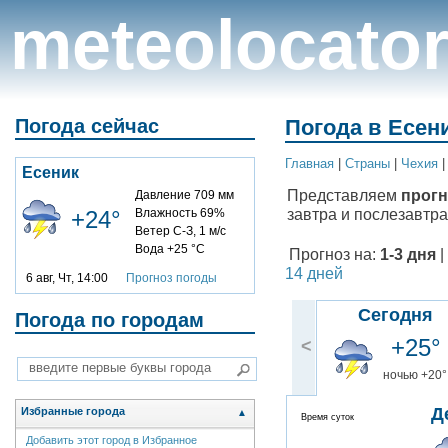
meteolocato
Погода сейчас
Погода в Есени
Главная
|
Cтраны
|
Чехия
Есеник
Представляем
прогн
Давление 709 мм
завтра и послезавтра
+24°
Влажность 69%
Ветер С-З, 1 м/с
Вода +25 °C
Прогноз на:
1-3 дня
|
14 дней
6 авг, Чт, 14:00
Прогноз погоды
Сегодня
Погода по городам
+25°
<
ночью +20°
Д
Избранные города
▲
Время суток
Добавить этот город в Избранное