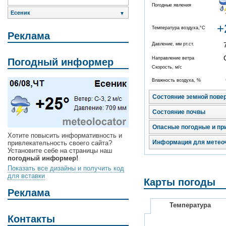
Погодные явления
Есеник
▼
+
Температура воздуха,°C
Реклама
Давление, мм рт.ст.
Направление ветра
Погодный информер
Скорость, м/с
Влажность воздуха, %
Состояние земной пове
Состояние почвы
Опасные погодные и пр
Хотите повысить информативность и
Информация для метео
привлекательность своего сайта?
Установите себе на страницы наш
погодный информер!
Показать все дизайны и получить код
для вставки
Карты погоды
Реклама
Температура
Контакты