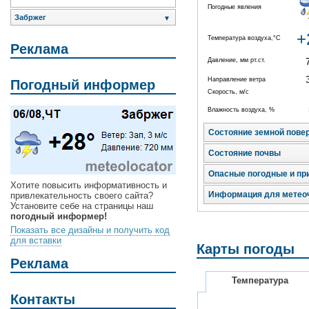
Погодные явления
Забржег
▼
+
Температура воздуха,°C
Реклама
Давление, мм рт.ст.
Направление ветра
Погодный информер
Скорость, м/с
Влажность воздуха, %
Состояние земной пове
Состояние почвы
Опасные погодные и пр
Хотите повысить информативность и
Информация для метео
привлекательность своего сайта?
Установите себе на страницы наш
погодный информер!
Показать все дизайны и получить код
для вставки
Карты погоды
Реклама
Температура
Контакты