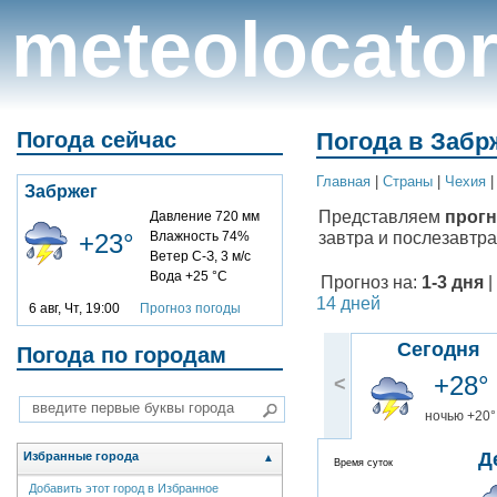
meteolocato
Погода сейчас
Погода в Забрж
Главная
|
Cтраны
|
Чехия
Забржег
Представляем
прогн
Давление 720 мм
завтра и послезавтра
+23°
Влажность 74%
Ветер С-З, 3 м/с
Вода +25 °C
Прогноз на:
1-3 дня
|
14 дней
6 авг, Чт, 19:00
Прогноз погоды
Сегодня
Погода по городам
+28°
<
ночью +20°
Д
Избранные города
▲
Время суток
Добавить этот город в Избранное