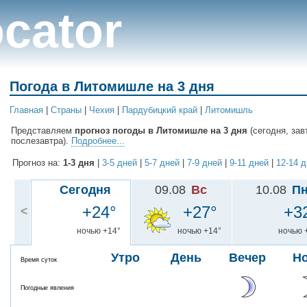
cator
Погода в Литомишле на 3 дня
Главная
|
Cтраны
|
Чехия
|
Пардубицкий край
|
Литомишль
Представляем
прогноз погоды в Литомишле на 3 дня
(сегодня, зав
послезавтра).
Подробнее...
Прогноз на:
1-3 дня
|
3-5 дней
|
5-7 дней
|
7-9 дней
|
9-11 дней
|
12-14 
Сегодня
09.08
Вс
10.08
П
+24°
+27°
+3
<
ночью +14°
ночью +14°
ночью 
Утро
День
Вечер
Н
Время суток
Погодные явления