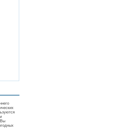
ннего
ических
льзуются
м
 Вы
огодных