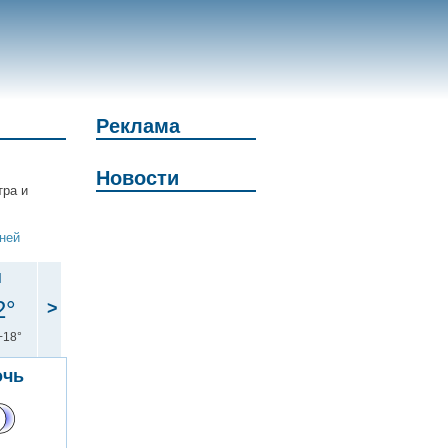
Реклама
Новости
тра и
дней
н
2°
>
+18°
очь