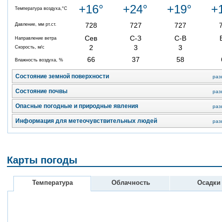
+16°
+24°
+19°
+
Температура воздуха,°C
728
727
727
Давление, мм рт.ст.
Сев
С-З
С-В
Направление ветра
2
3
3
Скорость, м/с
66
37
58
Влажность воздуха, %
Состояние земной поверхности
раз
Состояние почвы
раз
Опасные погодные и природные явления
раз
Информация для метеочувствительных людей
раз
Карты погоды
Температура
Облачность
Осадки