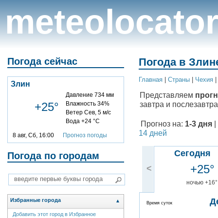
meteolocato
Погода сейчас
Погода в Злине
Главная
|
Cтраны
|
Чехия
Злин
Представляем
прогн
Давление 734 мм
завтра и послезавтра
+25°
Влажность 34%
Ветер Сев, 5 м/с
Вода +24 °C
Прогноз на:
1-3 дня
|
14 дней
8 авг, Сб, 16:00
Прогноз погоды
Сегодня
Погода по городам
+25°
<
ночью +16°
Д
Избранные города
▲
Время суток
Добавить этот город в Избранное