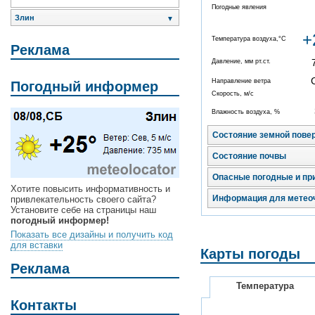
Погодные явления
Злин
▼
+
Температура воздуха,°C
Реклама
Давление, мм рт.ст.
Направление ветра
Погодный информер
Скорость, м/с
Влажность воздуха, %
Состояние земной пове
Состояние почвы
Опасные погодные и пр
Хотите повысить информативность и
Информация для метео
привлекательность своего сайта?
Установите себе на страницы наш
погодный информер!
Показать все дизайны и получить код
для вставки
Карты погоды
Реклама
Температура
Контакты