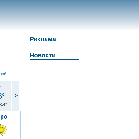
Реклама
Новости
дней
б
6°
>
+14°
тро