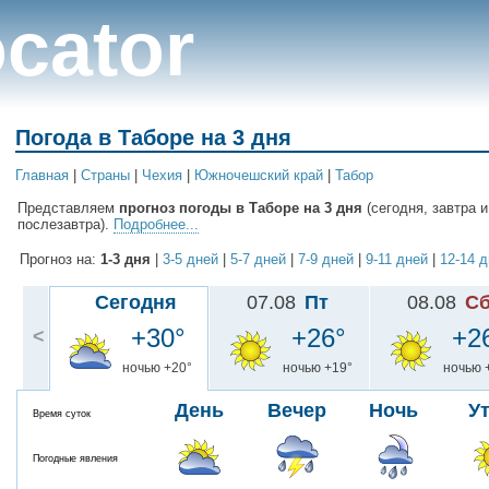
cator
Погода в Таборе на 3 дня
Главная
|
Cтраны
|
Чехия
|
Южночешский край
|
Табор
Представляем
прогноз погоды в Таборе на 3 дня
(сегодня, завтра и
послезавтра).
Подробнее...
Прогноз на:
1-3 дня
|
3-5 дней
|
5-7 дней
|
7-9 дней
|
9-11 дней
|
12-14 
Сегодня
07.08
Пт
08.08
С
+30°
+26°
+2
<
ночью +20°
ночью +19°
ночью 
День
Вечер
Ночь
У
Время суток
Погодные явления