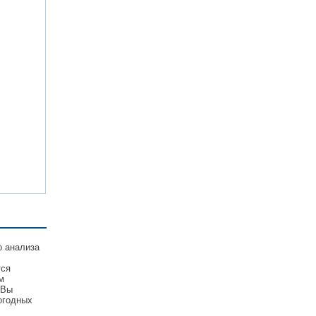
о анализа
тся
м
 Вы
огодных