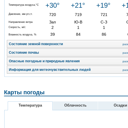
+30°
+21°
+19°
+
Температура воздуха,°C
720
719
721
Давление, мм рт.ст.
Зап
Ю-В
С-З
Направление ветра
2
1
1
Скорость, м/с
39
84
86
Влажность воздуха, %
Состояние земной поверхности
раз
Состояние почвы
раз
Опасные погодные и природные явления
раз
Информация для метеочувствительных людей
раз
Карты погоды
Температура
Облачность
Осадки