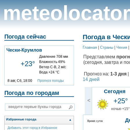
meteolocato
Погода сейчас
Погода в Ческ
Главная
|
Cтраны
|
Чехия
Чески-Крумлов
Представляем
прогн
Давление 708 мм
(сегодня, завтра и по
+23°
Влажность 49%
Ветер С-В, 2 м/с
Вода +24 °C
Прогноз на:
1-3 дня
|
14 дней
8 авг, Сб, 18:00
Прогноз погоды
Сегодня
Погода по городам
+25°
<
ночью +15°
Д
Избранные города
▲
Время суток
Добавить этот город в Избранное