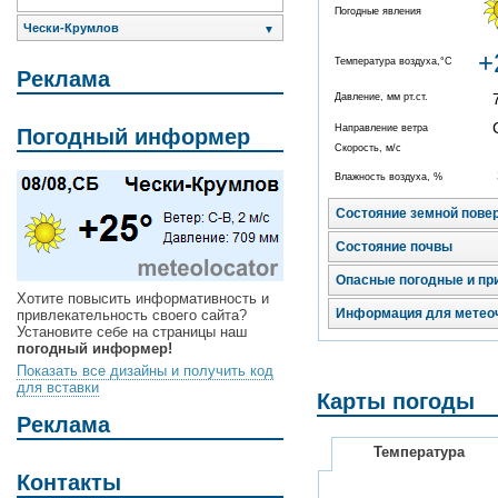
Погодные явления
Чески-Крумлов
▼
+
Температура воздуха,°C
Реклама
Давление, мм рт.ст.
Направление ветра
Погодный информер
Скорость, м/с
Влажность воздуха, %
Состояние земной пове
Состояние почвы
Опасные погодные и пр
Хотите повысить информативность и
Информация для метео
привлекательность своего сайта?
Установите себе на страницы наш
погодный информер!
Показать все дизайны и получить код
для вставки
Карты погоды
Реклама
Температура
Контакты