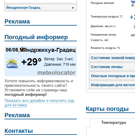
Погодные явления
Йиндржихув-Градец
▼
+
Температура воздуха,°C
Реклама
Давление, мм рт.ст.
ш
Направление ветра
Погодный информер
Скорость, м/с
Влажность воздуха, %
Состояние земной пове
Состояние почвы
Опасные погодные и пр
Хотите повысить информативность и
Информация для метео
привлекательность своего сайта?
Установите себе на страницы наш
погодный информер!
Показать все дизайны и получить код
для вставки
Карты погоды
Реклама
Температура
Контакты