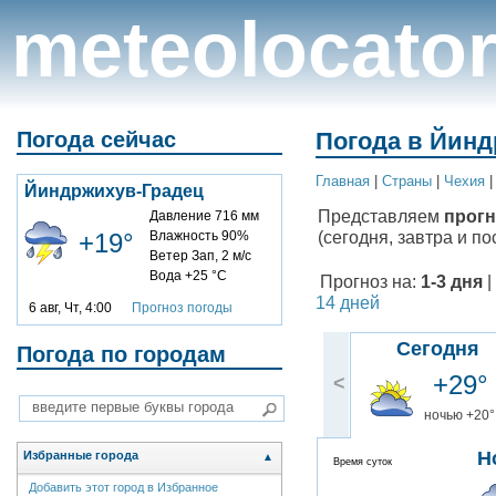
meteolocato
Погода сейчас
Погода в Йинд
Главная
|
Cтраны
|
Чехия
Йиндржихув-Градец
Представляем
прогн
Давление 716 мм
(сегодня, завтра и по
+19°
Влажность 90%
Ветер Зап, 2 м/с
Вода +25 °C
Прогноз на:
1-3 дня
|
14 дней
6 авг, Чт, 4:00
Прогноз погоды
Сегодня
Погода по городам
+29°
<
ночью +20°
Н
Избранные города
▲
Время суток
Добавить этот город в Избранное