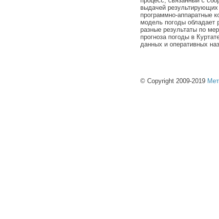
процесс, связанный с сбо
выдачей результирующих 
программно-аппаратные к
модель погоды обладает 
разные результаты по ме
прогноза погоды в Курта
данных и оперативных на
© Copyright 2009-2019
Мет