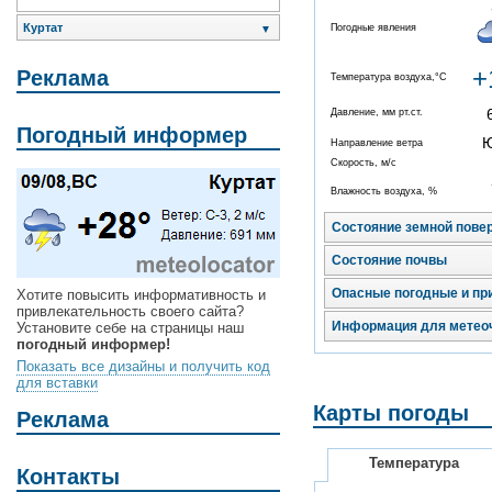
Куртат
Погодные явления
▼
+
Реклама
Температура воздуха,°C
Давление, мм рт.ст.
Погодный информер
Направление ветра
Скорость, м/с
Влажность воздуха, %
Состояние земной пове
Состояние почвы
Опасные погодные и пр
Хотите повысить информативность и
привлекательность своего сайта?
Информация для метео
Установите себе на страницы наш
погодный информер!
Показать все дизайны и получить код
для вставки
Карты погоды
Реклама
Температура
Контакты