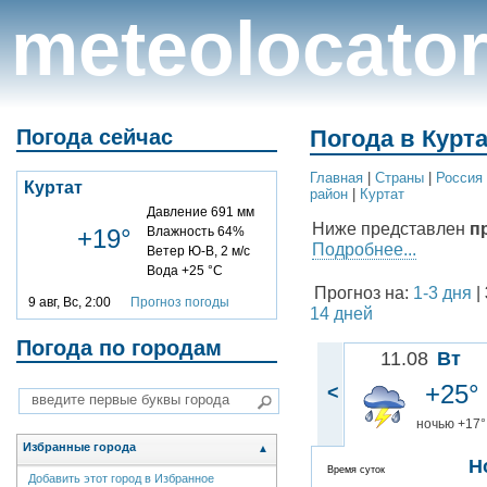
meteolocato
Погода сейчас
Погода в Курта
Главная
|
Cтраны
|
Россия
Куртат
район
|
Куртат
Давление 691 мм
Ниже представлен
п
+19°
Влажность 64%
Подробнее...
Ветер Ю-В, 2 м/с
Вода +25 °C
Прогноз на:
1-3 дня
|
9 авг, Вс, 2:00
Прогноз погоды
14 дней
Погода по городам
11.08
Вт
+25°
<
ночью +17°
Избранные города
▲
Н
Время суток
Добавить этот город в Избранное