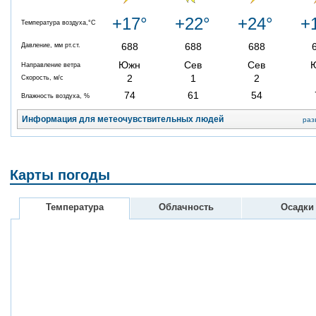
+17°
+22°
+24°
+
Температура воздуха,°C
688
688
688
Давление, мм рт.ст.
Южн
Сев
Сев
Направление ветра
2
1
2
Скорость, м/с
74
61
54
Влажность воздуха, %
Информация для метеочувствительных людей
раз
Карты погоды
Температура
Облачность
Осадки