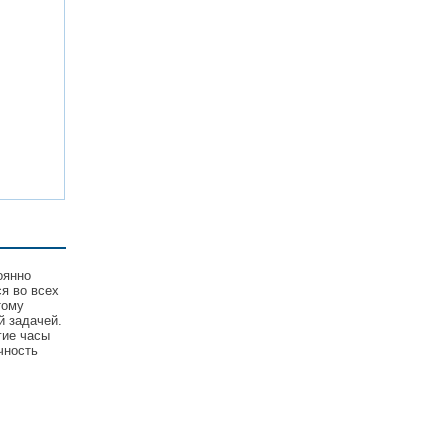
оянно
я во всех
тому
й задачей.
гие часы
чность