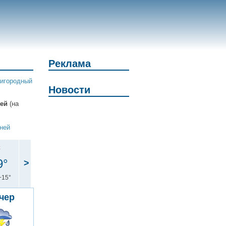
Реклама
игородный
Новости
ней
(на
дней
с
9°
>
+15°
чер