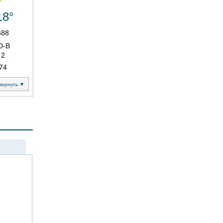
18°
688
Ю-В
2
74
вернуть ▼