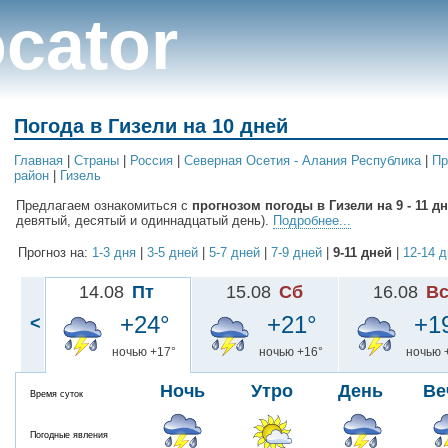
cator
Погода в Гизели на 10 дней
Главная
|
Cтраны
|
Россия
|
Северная Осетия - Алания Республика
|
Пр
район
|
Гизель
Предлагаем ознакомиться с
прогнозом погоды в Гизели на 9 - 11 д
девятый, десятый и одиннадцатый день).
Подробнее...
Прогноз на:
1-3 дня
|
3-5 дней
|
5-7 дней
|
7-9 дней
|
9-11 дней
|
12-14 
14.08
Пт
15.08
Сб
16.08
В
+24°
+21°
+1
<
ночью +17°
ночью +16°
ночью 
Ночь
Утро
День
Ве
Время суток
Погодные явления