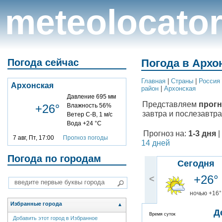
meteolocato
Погода сейчас
Погода в Архон
Главная
|
Cтраны
|
Россия
Архонская
район
|
Архонская
Давление 695 мм
Представляем
прогн
+26°
Влажность 56%
завтра и послезавтра
Ветер С-В, 1 м/с
Вода +24 °C
Прогноз на:
1-3 дня
|
7 авг, Пт, 17:00
Прогноз погоды
14 дней
Погода по городам
Сегодня
+26°
<
ночью +16°
Избранные города
▲
Д
Время суток
Добавить этот город в Избранное