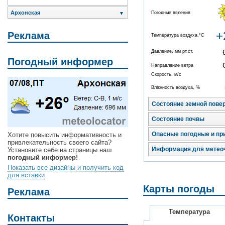
Архонская
Погодные явления
▼
+
Реклама
Температура воздуха,°C
Давление, мм рт.ст.
Погодный информер
Направление ветра
Скорость, м/с
Влажность воздуха, %
Состояние земной пове
Состояние почвы
Опасные погодные и пр
Хотите повысить информативность и
привлекательность своего сайта?
Информация для метео
Установите себе на страницы наш
погодный информер!
Показать все дизайны и получить код
для вставки
Карты погоды
Реклама
Температура
Контакты