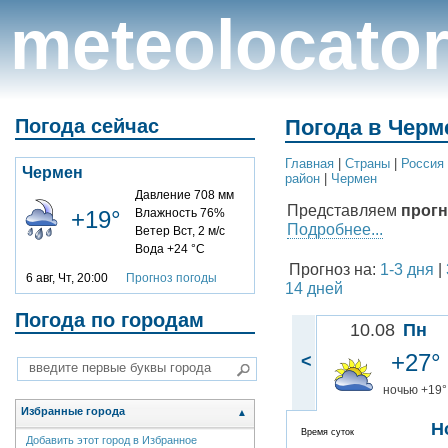
meteolocato
Погода сейчас
Погода в Черм
Главная
|
Cтраны
|
Россия
Чермен
район
|
Чермен
Давление 708 мм
Представляем
прогн
+19°
Влажность 76%
Подробнее...
Ветер Вст, 2 м/с
Вода +24 °C
Прогноз на:
1-3 дня
|
6 авг, Чт, 20:00
Прогноз погоды
14 дней
Погода по городам
10.08
Пн
+27°
<
ночью +19°
Избранные города
▲
Н
Время суток
Добавить этот город в Избранное