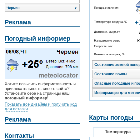
Чермен
Погодные явления
▼
+
Реклама
Температура воздуха,°C
Давление, мм рт.ст.
Погодный информер
Направление ветра
Скорость, м/с
Влажность воздуха, %
Состояние земной пове
Состояние почвы
Опасные погодные и пр
Хотите повысить информативность и
привлекательность своего сайта?
Информация для метео
Установите себе на страницы наш
погодный информер!
Показать все дизайны и получить код
для вставки
Карты погоды
Реклама
Температура
Контакты