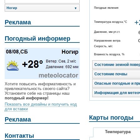
Ногир
Погодные явления
▼
+
Реклама
Температура воздуха,°C
Давление, мм рт.ст.
Погодный информер
Направление ветра
Скорость, м/с
Влажность воздуха, %
Состояние земной пове
Состояние почвы
Опасные погодные и пр
Хотите повысить информативность и
привлекательность своего сайта?
Информация для метео
Установите себе на страницы наш
погодный информер!
Показать все дизайны и получить код
для вставки
Карты погоды
Реклама
Температура
Контакты