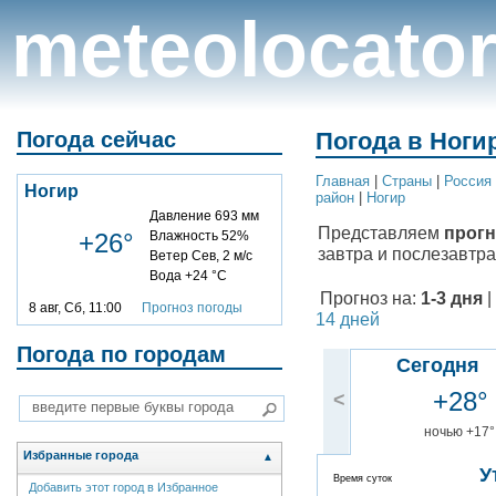
meteolocato
Погода сейчас
Погода в Ногир
Главная
|
Cтраны
|
Россия
Ногир
район
|
Ногир
Давление 693 мм
Представляем
прогн
+26°
Влажность 52%
завтра и послезавтра
Ветер Сев, 2 м/с
Вода +24 °C
Прогноз на:
1-3 дня
|
8 авг, Сб, 11:00
Прогноз погоды
14 дней
Погода по городам
Сегодня
+28°
<
ночью +17°
Избранные города
▲
У
Время суток
Добавить этот город в Избранное