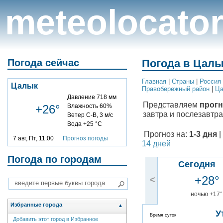
meteolocato
Погода сейчас
Погода в Цалы
Главная
|
Cтраны
|
Россия
Цалык
Правобережный район
|
Ца
Давление 718 мм
Представляем
прогн
+26°
Влажность 60%
завтра и послезавтра
Ветер С-В, 3 м/с
Вода +25 °C
Прогноз на:
1-3 дня
|
7 авг, Пт, 11:00
Прогноз погоды
14 дней
Погода по городам
Сегодня
+28°
<
ночью +17°
Избранные города
▲
У
Время суток
Добавить этот город в Избранное