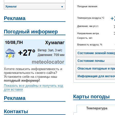
Хумалаг
Погодные явления
▼
+
Реклама
Температура воздуха,°C
Давление, мм рт.ст.
Погодный информер
Направление ветра
Скорость, м/с
Влажность воздуха, %
Состояние земной пове
Состояние почвы
Опасные погодные и пр
Хотите повысить информативность и
привлекательность своего сайта?
Информация для метео
Установите себе на страницы наш
погодный информер!
Показать все дизайны и получить код
для вставки
Карты погоды
Реклама
Температура
Контакты