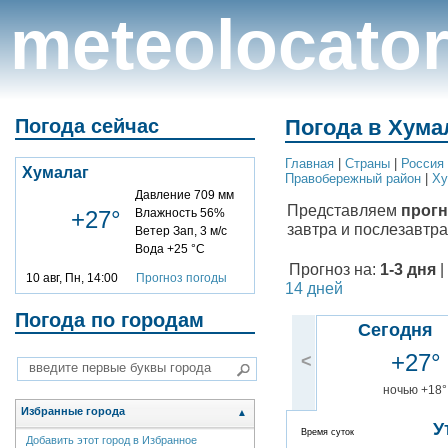
meteolocato
Погода сейчас
Погода в Хумал
Главная
|
Cтраны
|
Россия
Хумалаг
Правобережный район
|
Ху
Давление 709 мм
Представляем
прогн
+27°
Влажность 56%
завтра и послезавтра
Ветер Зап, 3 м/с
Вода +25 °C
Прогноз на:
1-3 дня
|
10 авг, Пн, 14:00
Прогноз погоды
14 дней
Погода по городам
Сегодня
+27°
<
ночью +18°
Избранные города
▲
У
Время суток
Добавить этот город в Избранное