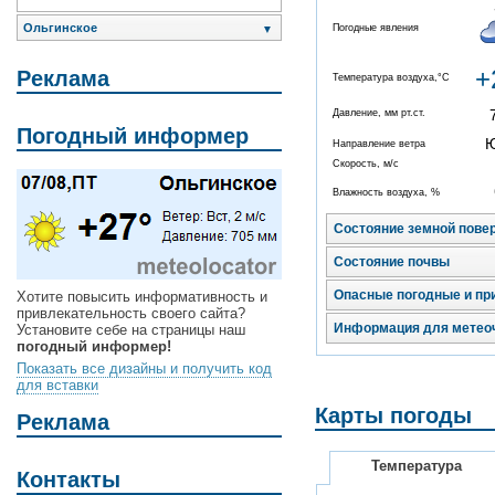
Ольгинское
Погодные явления
▼
+
Реклама
Температура воздуха,°C
Давление, мм рт.ст.
Погодный информер
Направление ветра
Скорость, м/с
Влажность воздуха, %
Состояние земной пове
Состояние почвы
Опасные погодные и пр
Хотите повысить информативность и
привлекательность своего сайта?
Информация для метео
Установите себе на страницы наш
погодный информер!
Показать все дизайны и получить код
для вставки
Карты погоды
Реклама
Температура
Контакты