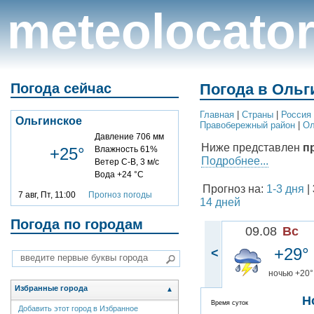
meteolocato
Погода сейчас
Погода в Ольг
Главная
|
Cтраны
|
Россия
Ольгинское
Правобережный район
|
Ол
Давление 706 мм
Ниже представлен
п
+25°
Влажность 61%
Подробнее...
Ветер С-В, 3 м/с
Вода +24 °C
Прогноз на:
1-3 дня
|
7 авг, Пт, 11:00
Прогноз погоды
14 дней
Погода по городам
09.08
Вс
+29°
<
ночью +20°
Избранные города
▲
Н
Время суток
Добавить этот город в Избранное