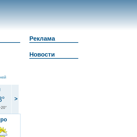
Реклама
Новости
дней
н
8°
>
+20°
тро