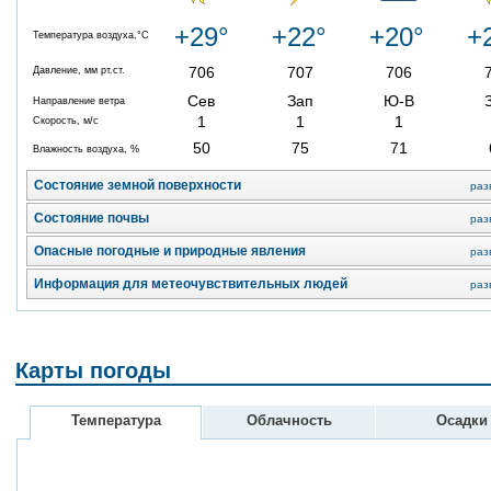
+29°
+22°
+20°
+
Температура воздуха,°C
706
707
706
Давление, мм рт.ст.
Сев
Зап
Ю-В
Направление ветра
1
1
1
Скорость, м/с
50
75
71
Влажность воздуха, %
Состояние земной поверхности
раз
Состояние почвы
раз
Опасные погодные и природные явления
раз
Информация для метеочувствительных людей
раз
Карты погоды
Температура
Облачность
Осадки