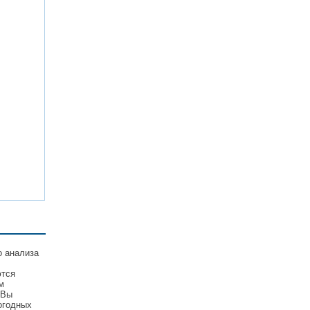
о анализа
ются
м
 Вы
огодных