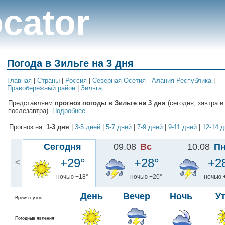
cator
Погода в Зильге на 3 дня
Главная
|
Cтраны
|
Россия
|
Северная Осетия - Алания Республика
|
Правобережный район
|
Зильга
Представляем
прогноз погоды в Зильге на 3 дня
(сегодня, завтра и
послезавтра).
Подробнее...
Прогноз на:
1-3 дня
|
3-5 дней
|
5-7 дней
|
7-9 дней
|
9-11 дней
|
12-14 
Сегодня
09.08
Вс
10.08
П
+29°
+28°
+2
<
ночью +18°
ночью +20°
ночью 
День
Вечер
Ночь
У
Время суток
Погодные явления