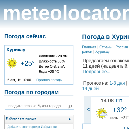
meteolocato
Погода сейчас
Погода в Хурик
Главная
|
Cтраны
|
Россия
Хурикау
район
|
Хурикау
Давление 728 мм
Предлагаем ознаком
+25°
Влажность 56%
11 дней
(на девятый,
Ветер С-В, 2 м/с
Подробнее...
Вода +25 °C
6 авг, Чт, 10:00
Прогноз погоды
Прогноз на:
1-3 дня
|
14 дней
Погода по городам
14.08
Пт
+32°
<
ночью +21°
Избранные города
▲
Добавить этот город в Избранное